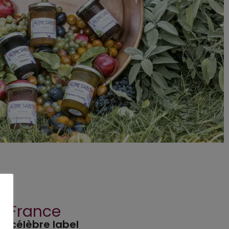
de France
u célèbre label