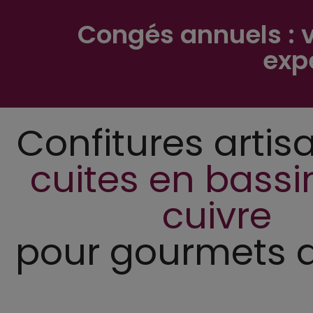
Congés annuels : 
expé
Confitures artis
cuites en bassi
cuivre
pour gourmets a