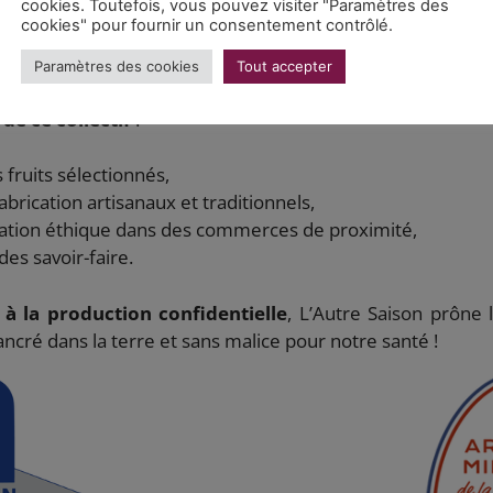
cookies. Toutefois, vous pouvez visiter "Paramètres des
cookies" pour fournir un consentement contrôlé.
es chefs de renom, dont Joël Robuchon, Alain Ducasse 
e France rallie les entreprises de bouche engagées dans 
Paramètres des cookies
Tout accepter
 qu’artisan-confiturier implanté dans les Hauts-de-Fra
de ce collectif
:
s fruits sélectionnés,
brication artisanaux et traditionnels,
ation éthique dans des commerces de proximité,
es savoir-faire.
r à la production confidentielle
, L’Autre Saison prône 
ancré dans la terre et sans malice pour notre santé !