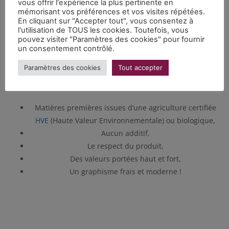
vous offrir l'expérience la plus pertinente en
L’Autre Saison, c’est avant tout une vision de l’entreprenariat
mémorisant vos préférences et vos visites répétées.
et surtout, une entreprise à taille humaine,
privilégiant la
En cliquant sur "Accepter tout", vous consentez à
l'utilisation de TOUS les cookies. Toutefois, vous
qualité et la saisonnalité des produits
: ici, nous ne cuisons
pouvez visiter "Paramètres des cookies" pour fournir
pas de confiture de fraises en décembre, ou de rhubarbe en
un consentement contrôlé.
hiver !
Paramètres des cookies
Tout accepter
Les atouts de nos produits :
Matières premières issues d’une agriculture certifiée
HVE
(Haute Valeur Environnementale) ou biologique,
Aucun additif,
Le respect du produit,
Des valeurs portées haut et fort,
Un graphisme frais et moderne !