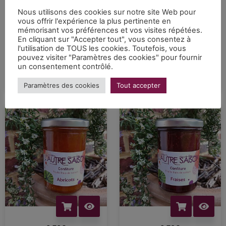
Nous utilisons des cookies sur notre site Web pour
vous offrir l'expérience la plus pertinente en
mémorisant vos préférences et vos visites répétées.
En cliquant sur "Accepter tout", vous consentez à
6.70
€
6.70
€
l'utilisation de TOUS les cookies. Toutefois, vous
pouvez visiter "Paramètres des cookies" pour fournir
Confiture artisanale Extra
Confiture artisanale Extra
un consentement contrôlé.
de mirabelles de Lorraine
de poires à la vanille de
Madagascar
Paramètres des cookies
Tout accepter