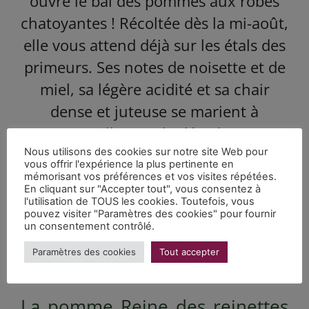
ouvre le bal des pommes aux robes
chatoyantes ! Récoltée dès la mi-août,
elle vous attend déjà sur les étals des
primeurs. Ses notes de noisette et de
miel, sa légère acidité et sa chair
dense et juteuse se marient à
merveille avec la décadente
gourmandise de ce caramel aux noix
Nous utilisons des cookies sur notre site Web pour
vous offrir l'expérience la plus pertinente en
totalement addictif !
mémorisant vos préférences et vos visites répétées.
En cliquant sur "Accepter tout", vous consentez à
Des reines des reinettes, un pot de
l'utilisation de TOUS les cookies. Toutefois, vous
pouvez visiter "Paramètres des cookies" pour fournir
caramel aux noix
L’Autre Saison
, et
un consentement contrôlé.
c’est parti !
Paramètres des cookies
Tout accepter
La pomme Reine des reinettes